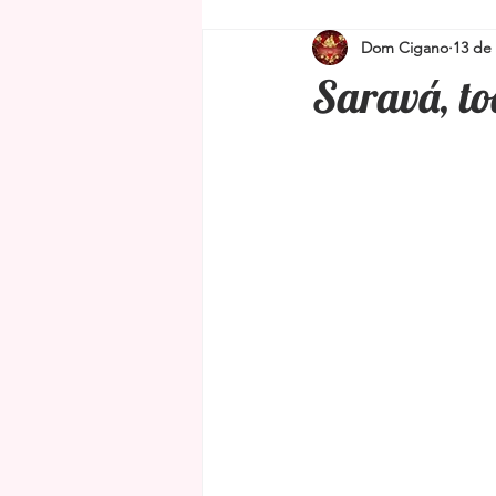
Dom Cigano
13 de 
Simpatias para proteção e limpeza
Saravá, to
Amuletos e Talismãs
Feng Shu