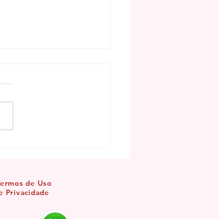
mento de Maria Padilha
abençoar os seus caminhos
Termos de Uso
e Privacidade