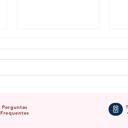
Saluba, Nanã!
Benzi
para 
Perguntas
Frequentes