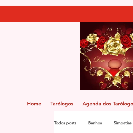
Home
Tarólogos
Agenda dos Tarólogo
Todos posts
Banhos
Simpatias