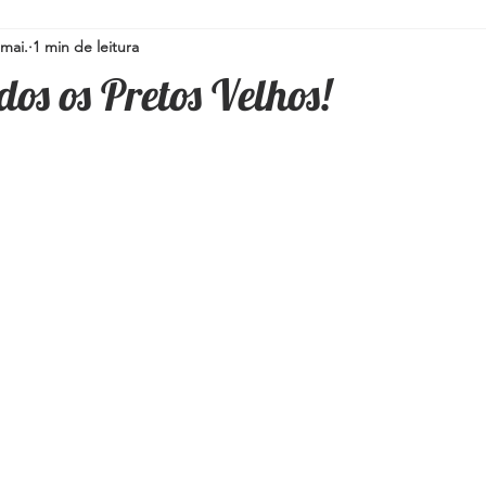
mai.
1 min de leitura
Simpatias para a família
Pedras e Cristais
Espiritualidad
dos os Pretos Velhos!
i
Umbanda
Oráculos
Ervas