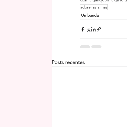
dom cigano
dom cigano t
adorei as almas
Umbanda
Posts recentes