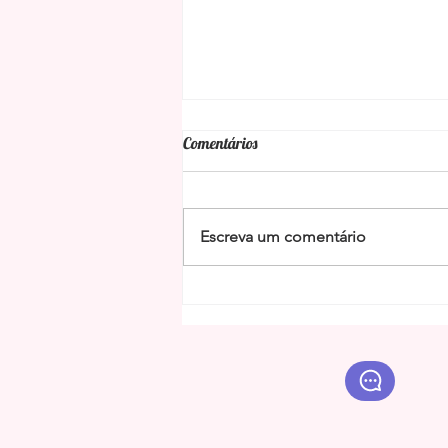
Comentários
Escreva um comentário
Benzimento da limpeza energética
da Baiana Maria das Dores