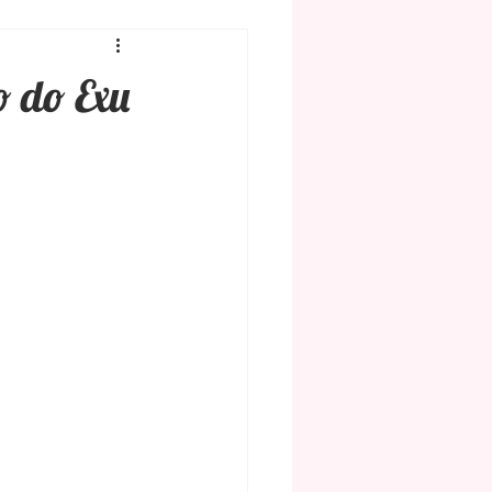
e
Radiestesia
o do Exu