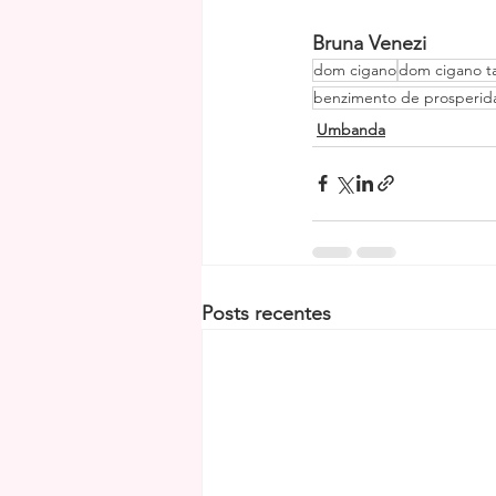
Bruna Venezi
dom cigano
dom cigano t
benzimento de prosperid
Umbanda
Posts recentes