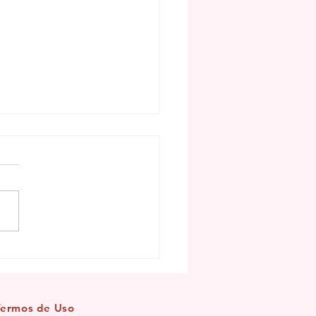
mento de Maria Padilha
abençoar os seus caminhos
Termos de Uso