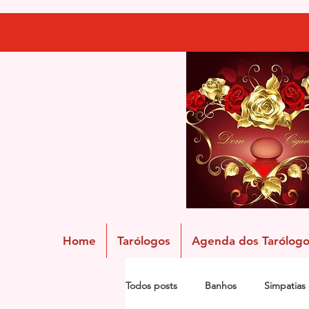
Home
Tarólogos
Agenda dos Tarólogo
Todos posts
Banhos
Simpatias