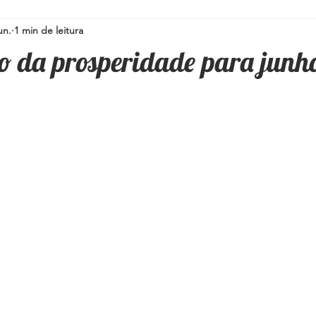
un.
1 min de leitura
Simpatias para a família
Pedras e Cristais
Espiritualidad
o da prosperidade para junh
i
Umbanda
Oráculos
Ervas