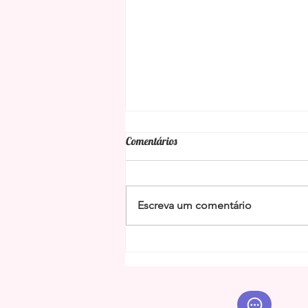
Comentários
Escreva um comentário
Benzimento da limpeza energética
da Baiana Maria das Dores