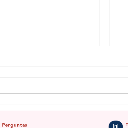
Saluba, Nanã!
Benzi
para 
Perguntas