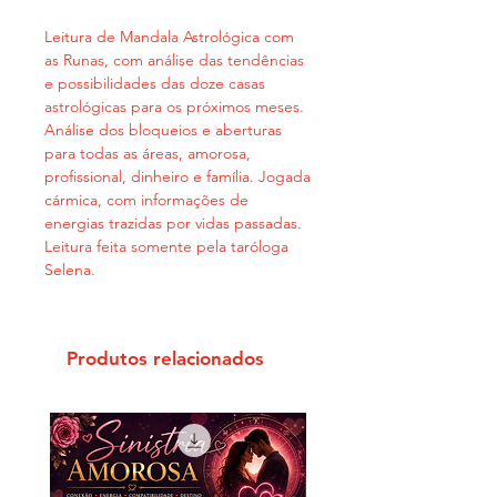
Leitura de Mandala Astrológica com
as Runas, com análise das tendências
e possibilidades das doze casas
astrológicas para os próximos meses.
Análise dos bloqueios e aberturas
para todas as áreas, amorosa,
profissional, dinheiro e família. Jogada
cármica, com informações de
energias trazidas por vidas passadas.
Leitura feita somente pela taróloga
Selena.
Produtos relacionados