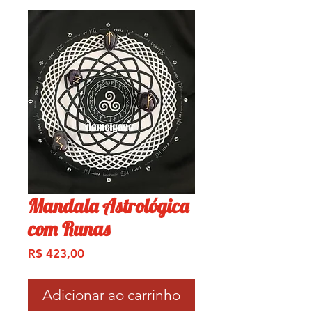
Mandala Astrológica
com Runas
Preço
R$ 423,00
Adicionar ao carrinho