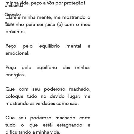
minha vida, peço a Vós por proteção!  
Umbanda
Oráculos
Clareie minha mente, me mostrando o 
Ervas
caminho para ser justa (o) com o meu 
próximo.   
Peço pelo equilíbrio mental e 
emocional. 
Peço pelo equilíbrio das minhas 
energias.   
Que com seu poderoso machado, 
coloque tudo no devido lugar, me 
mostrando as verdades como são.  
Que seu poderoso machado corte 
tudo o que está estagnando e 
dificultando a minha vida.   