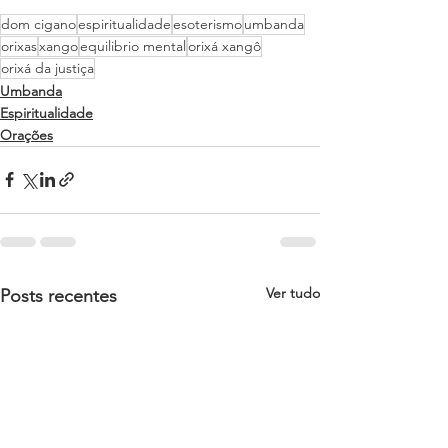
dom cigano
espiritualidade
esoterismo
umbanda
orixas
xango
equilibrio mental
orixá xangô
orixá da justiça
Umbanda
Espiritualidade
Orações
Ver tudo
Posts recentes