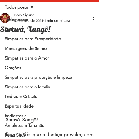
Todos posts
Dom Cigano
Todos posts
30 de set. de 2021
1 min de leitura
Saravá, Xangô!
Banhos
Simpatias para Prosperidade
Mensagens de ânimo
Simpatias para o Amor
Orações
Simpatias para proteção e limpeza
Simpatias para a família
Pedras e Cristais
Espiritualidade
Radiestesia
Saravá, Xangô!   
Amuletos e Talismãs
Peço a Vós que a Justiça prevaleça em 
Feng Shui