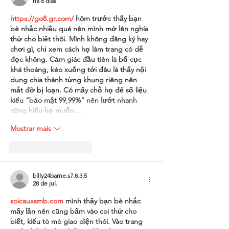
há 6 dias
https://go8.gr.com/
 hôm trước thấy bạn 
bè nhắc nhiều quá nên mình mở lên nghía 
thử cho biết thôi. Mình không đăng ký hay 
chơi gì, chỉ xem cách họ làm trang có dễ 
đọc không. Cảm giác đầu tiên là bố cục 
khá thoáng, kéo xuống tới đâu là thấy nội 
dung chia thành từng khung riêng nên 
mắt đỡ bị loạn. Có mấy chỗ họ để số liệu 
kiểu “bảo mật 99,99%” nên lướt nhanh 
cũng hiểu họ muốn…
Mostrar mais
Curtir
Responder
billy24barne.s7.8.3.5
28 de jul.
soicauxsmb.com
 mình thấy bạn bè nhắc 
mấy lần nên cũng bấm vào coi thử cho 
biết, kiểu tò mò giao diện thôi. Vào trang 