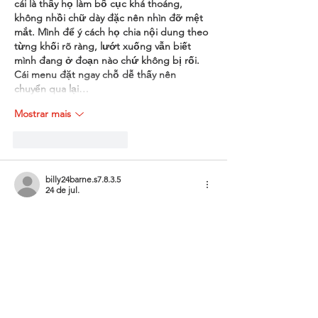
cái là thấy họ làm bố cục khá thoáng, 
không nhồi chữ dày đặc nên nhìn đỡ mệt 
mắt. Mình để ý cách họ chia nội dung theo 
từng khối rõ ràng, lướt xuống vẫn biết 
mình đang ở đoạn nào chứ không bị rối. 
Cái menu đặt ngay chỗ dễ thấy nên 
chuyển qua lại…
Mostrar mais
Curtir
Responder
billy24barne.s7.8.3.5
24 de jul.
https://de88.work/
 mình bấm vào xem thử 
vì tò mò thôi, giao diện nhìn khá thoáng 
nên không bị rối mắt. Mình chủ yếu lướt 
nhanh chứ chưa đọc sâu, nhưng thấy cách 
họ sắp xếp mục trên trang khá gọn, kiểu 
mở ra là biết nên nhìn chỗ nào trước. Có 
cái khung “Recent Posts” đặt nổi bật nên 
tiện nếu muốn xem bài mới nhất ngay. Nội 