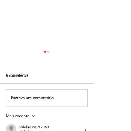
11 comentários
Saluba, Nanã!
Escreva um comentário
Benzimento de Mar
para abençoar os s
caminhos
Mais recente
elsiebre.we.r1.6.921