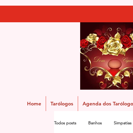
Home
Tarólogos
Agenda dos Tarólogo
Todos posts
Banhos
Simpatias