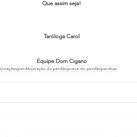
Que assim seja! 
Taróloga Carol 
Equipe Dom Cigano 
e
orações
perdão
oração do perdão
prece do perdão
perdoar