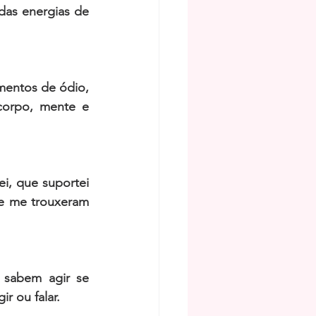
as energias de 
mentos de ódio, 
corpo, mente e 
, que suportei 
e me trouxeram 
sabem agir se 
 ou falar. 