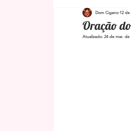
Dom Cigano
12 de 
Simpatias para proteção e limpeza
Oração do
Atualizado:
24 de mar. de
Amuletos e Talismãs
Feng Shu