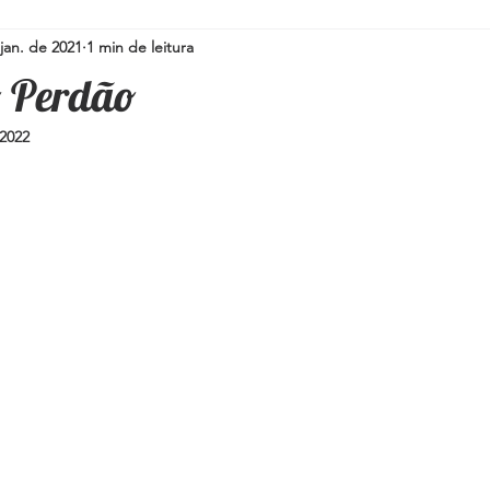
jan. de 2021
1 min de leitura
Simpatias para a família
Pedras e Cristais
Espiritualidad
 Perdão
 2022
i
Umbanda
Oráculos
Ervas