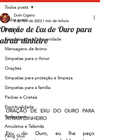
Todos posts
Dom Cigano
Todos posts
8 de fev. de 2023
1 min de leitura
Oração de Exu do Ouro para
Banhos
atrair dinheiro
Simpatias para Prosperidade
Mensagens de ânimo
Simpatias para o Amor
Orações
Simpatias para proteção e limpeza
Simpatias para a família
Pedras e Cristais
Espiritualidade
ORAÇÃO DE EXU DO OURO PARA 
Radiestesia
ATRAIR DINHEIRO
Amuletos e Talismãs
Exu do Ouro, eu lhe peço 
Feng Shui