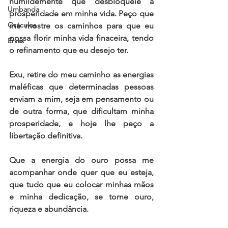
humildemente que desbloqueie a 
Umbanda
prosperidade em minha vida. Peço que 
Oráculos
me mostre os caminhos para que eu 
possa florir minha vida finaceira, tendo 
Ervas
o refinamento que eu desejo ter.
Exu, retire do meu caminho as energias 
maléficas que determinadas pessoas 
enviam a mim, seja em pensamento ou 
de outra forma, que dificultam minha 
prosperidade, e hoje lhe peço a 
libertação definitiva.
Que a energia do ouro possa me 
acompanhar onde quer que eu esteja, 
que tudo que eu colocar minhas mãos 
e minha dedicação, se torne ouro, 
riqueza e abundância.