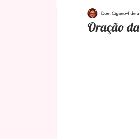
Dom Cigano
4 de 
Simpatias para proteção e limpeza
Oração da
Amuletos e Talismãs
Feng Shu