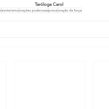
Taróloga Carol 
e
esoterismo
orações poderosas
prece
oração da força