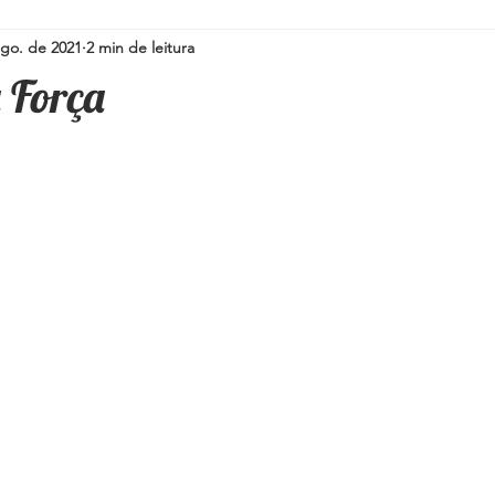
ago. de 2021
2 min de leitura
Simpatias para a família
Pedras e Cristais
Espiritualidad
 Força
i
Umbanda
Oráculos
Ervas