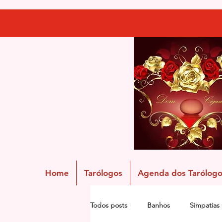
Home
Tarólogos
Agenda dos Tarólogo
Todos posts
Banhos
Simpatias