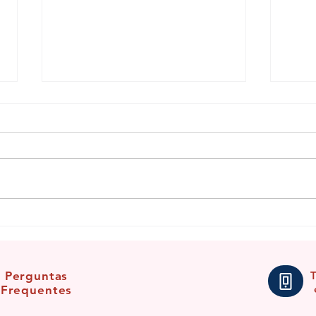
Benzi
Benzimento para fortalecer a
conexão com o Anjo da Guarda
Perguntas
Frequentes