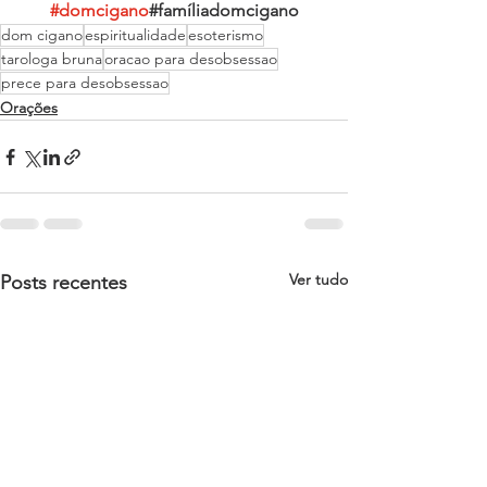
#domcigano
#famíliadomcigano
dom cigano
espiritualidade
esoterismo
tarologa bruna
oracao para desobsessao
prece para desobsessao
Orações
Ver tudo
Posts recentes