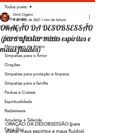
Todos posts
Dom Cigano
Todos posts
8 de dez. de 2021
1 min de leitura
ORAÇÃO DA DESOBSESSÃO
Banhos
(para afastar maus espíritos e
Simpatias para Prosperidade
Mensagens de ânimo
maus fluídos)
Simpatias para o Amor
Orações
Simpatias para proteção e limpeza
Simpatias para a família
Pedras e Cristais
Espiritualidade
Radiestesia
Amuletos e Talismãs
ORAÇÃO DA DESOBSESSÃO (para 
Feng Shui
afastar maus espíritos e maus fluídos)  