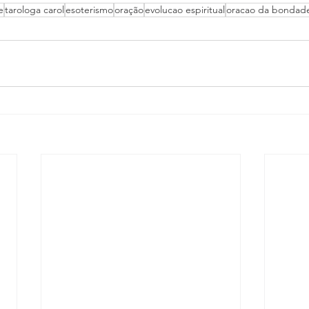
e
tarologa carol
esoterismo
oração
evolucao espiritual
oracao da bondad