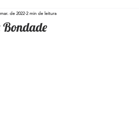
 mar. de 2022
2 min de leitura
Simpatias para a família
Pedras e Cristais
Espiritualidad
a Bondade
i
Umbanda
Oráculos
Ervas