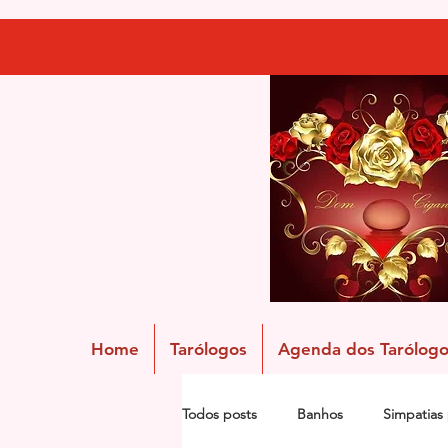
Home
Tarólogos
Agenda dos Tarólogo
Todos posts
Banhos
Simpatias