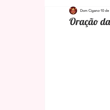
Dom Cigano
10 de
Simpatias para proteção e limpeza
Oração d
Amuletos e Talismãs
Feng Shu