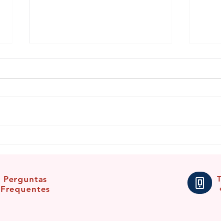
Benzi
Benzimento para fortalecer a
conexão com o Anjo da Guarda
Perguntas
Frequentes