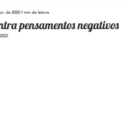
un. de 2020
1 min de leitura
Simpatias para a família
Pedras e Cristais
Espiritualidad
ntra pensamentos negativos
 2022
i
Umbanda
Oráculos
Ervas