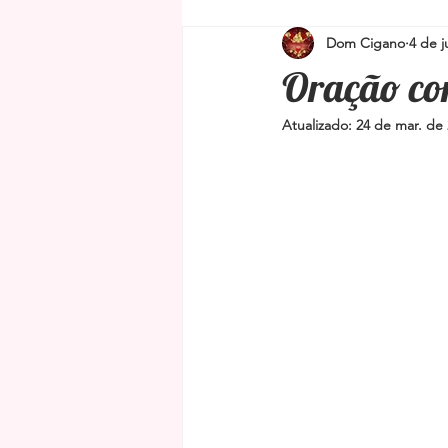
Dom Cigano
4 de j
Simpatias para proteção e limpeza
Oração co
Atualizado:
24 de mar. de
Amuletos e Talismãs
Feng Shu