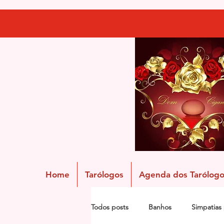
Home
Tarólogos
Agenda dos Tarólogo
Todos posts
Banhos
Simpatias