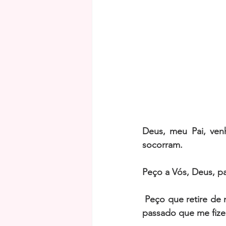
Deus, meu Pai, ven
socorram. 
Peço a Vós, Deus, pa
 Peço que retire de minha mente todos os pensamentos negativos, todas as lembranças do 
passado que me fizer