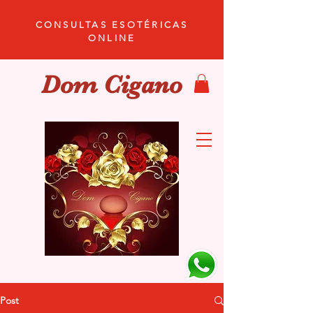
CONSULTAS ESOTÉRICAS
ONLINE
Dom Cigano
Post