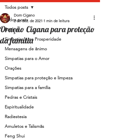
Todos posts
Dom Cigano
Todos posts
2 de dez. de 2021
1 min de leitura
Oração Cigana para proteção
Banhos
da família
Simpatias para Prosperidade
Mensagens de ânimo
Simpatias para o Amor
Orações
Simpatias para proteção e limpeza
Simpatias para a família
Pedras e Cristais
Espiritualidade
Radiestesia
Amuletos e Talismãs
Feng Shui