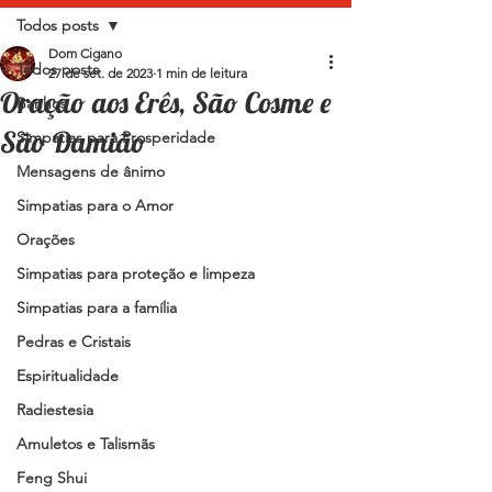
Todos posts
Dom Cigano
Todos posts
27 de set. de 2023
1 min de leitura
Oração aos Erês, São Cosme e
Banhos
São Damião
Simpatias para Prosperidade
Mensagens de ânimo
Simpatias para o Amor
Orações
Simpatias para proteção e limpeza
Simpatias para a família
Pedras e Cristais
Espiritualidade
Radiestesia
Amuletos e Talismãs
Feng Shui