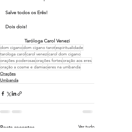
Salve todos os Erês!   
Dois dois!   
Taróloga Carol Venezi
dom cigano
dom cigano tarot
espiritualidade
tarologa carol
carol venezi
carol dom cigano
orações poderosas
orações fortes
oração aos eres
oração a cosme e damiao
eres na umbanda
Orações
Umbanda
Ver tudo
Posts recentes