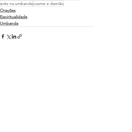
erês na umbanda
cosme e damião
Orações
Espiritualidade
Umbanda
Ver tudo
Posts recentes