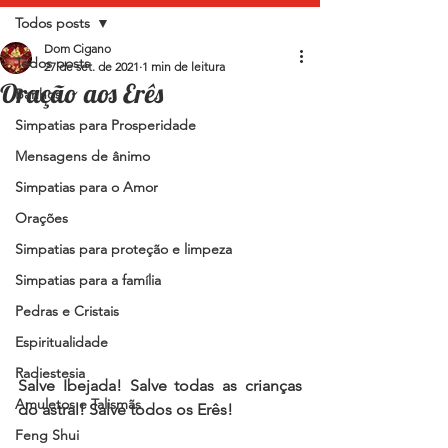
Todos posts
Dom Cigano
Todos posts
27 de set. de 2021
1 min de leitura
Oração aos Erês
Banhos
Simpatias para Prosperidade
Mensagens de ânimo
Simpatias para o Amor
Orações
Simpatias para proteção e limpeza
Simpatias para a família
Pedras e Cristais
Espiritualidade
Radiestesia
Salve Ibejada! Salve todas as crianças 
Amuletos e Talismãs
do astral! Salve todos os Erês!
Feng Shui