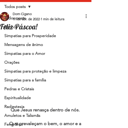
Todos posts
Dom Cigano
Todos posts
17 de abr. de 2022
1 min de leitura
Feliz Páscoa!
Banhos
Simpatias para Prosperidade
Mensagens de ânimo
Simpatias para o Amor
Orações
Simpatias para proteção e limpeza
Simpatias para a família
Pedras e Cristais
Espiritualidade
Radiestesia
Que Jesus renasça dentro de nós. 
Amuletos e Talismãs
Que prevaleçam o bem, o amor e a 
Feng Shui