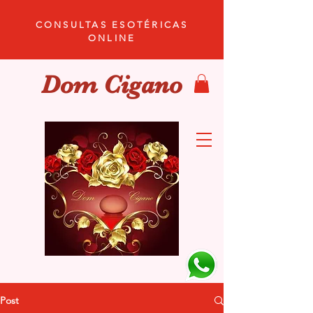
CONSULTAS ESOTÉRICAS
ONLINE
Dom Cigano
Post