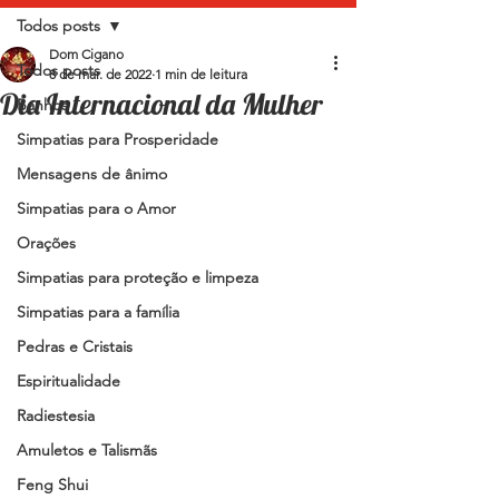
Todos posts
Dom Cigano
Todos posts
8 de mar. de 2022
1 min de leitura
Dia Internacional da Mulher
Banhos
Simpatias para Prosperidade
Mensagens de ânimo
Simpatias para o Amor
Orações
Simpatias para proteção e limpeza
Simpatias para a família
Pedras e Cristais
Espiritualidade
Radiestesia
Amuletos e Talismãs
Feng Shui