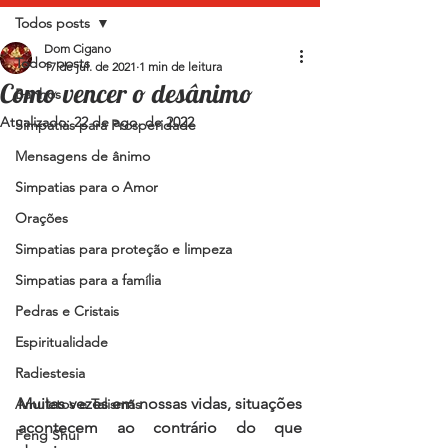
Todos posts
Dom Cigano
Todos posts
17 de jul. de 2021
1 min de leitura
Como vencer o desânimo
Banhos
Atualizado:
22 de ago. de 2022
Simpatias para Prosperidade
Mensagens de ânimo
Simpatias para o Amor
Orações
Simpatias para proteção e limpeza
Simpatias para a família
Pedras e Cristais
Espiritualidade
Radiestesia
Muitas vezes em nossas vidas, situações 
Amuletos e Talismãs
acontecem ao contrário do que 
Feng Shui