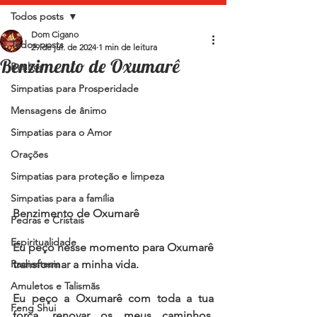
Todos posts
Dom Cigano
Todos posts
29 de jul. de 2024
1 min de leitura
Benzimento de Oxumarê
Banhos
Simpatias para Prosperidade
Mensagens de ânimo
Simpatias para o Amor
Orações
Simpatias para proteção e limpeza
Simpatias para a família
Benzimento de Oxumarê
Pedras e Cristais
Espiritualidade
Eu peço nesse momento para Oxumarê 
transformar a minha vida.
Radiestesia
Amuletos e Talismãs
Eu peço a Oxumarê com toda a tua 
Feng Shui
força, renovar os meus caminhos, 