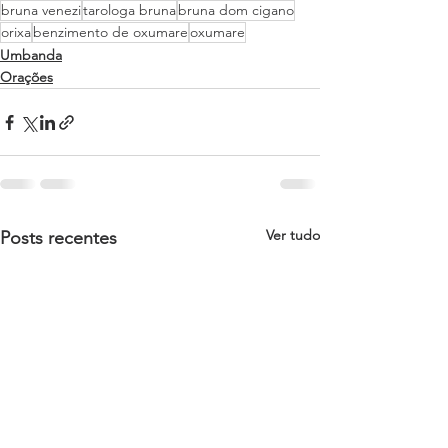
bruna venezi
tarologa bruna
bruna dom cigano
orixa
benzimento de oxumare
oxumare
Umbanda
Orações
Ver tudo
Posts recentes