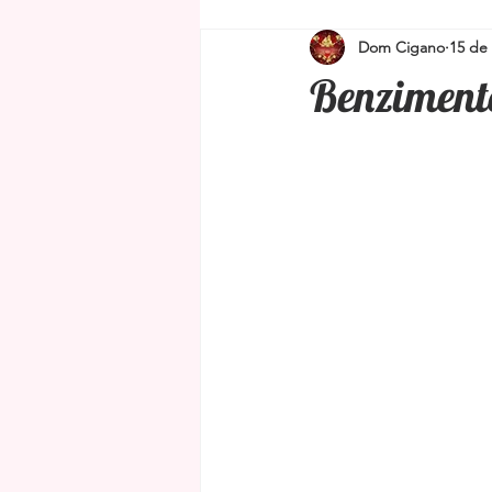
Dom Cigano
15 de
Simpatias para proteção e limpeza
Benzimento
Amuletos e Talismãs
Feng Shu