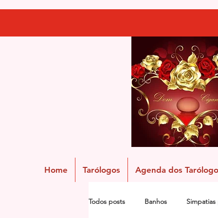
Home
Tarólogos
Agenda dos Tarólogo
Todos posts
Banhos
Simpatias