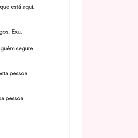
que está aqui, 
gos, Exu. 
nguém segure 
esta pessoa 
sa pessoa 