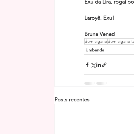
Exu da Lira, rogai po
Laroyê, Exu!
Bruna Venezi
dom cigano
dom cigano t
Umbanda
Posts recentes