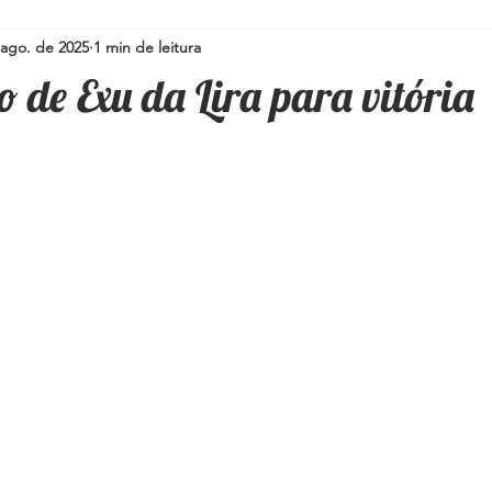
 ago. de 2025
1 min de leitura
Simpatias para a família
Pedras e Cristais
Espiritualidad
 de Exu da Lira para vitória
i
Umbanda
Oráculos
Ervas