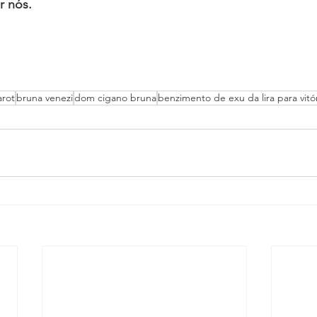
r nós. 
arot
bruna venezi
dom cigano bruna
benzimento de exu da lira para vitó