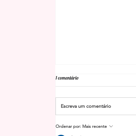
1 comentário
Escreva um comentário
Benzimento da limpeza energética
Ordenar por:
Mais recente
da Baiana Maria das Dores