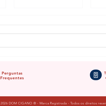
Saluba, Nanã!
Benzi
para 
Perguntas
Frequentes
- 2026 DOM CIGANO ® - Marca Registrada - Todos os direitos re