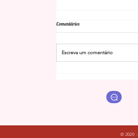
Comentários
Escreva um comentário
Benzimento da limpeza energética
da Baiana Maria das Dores
© 2020 