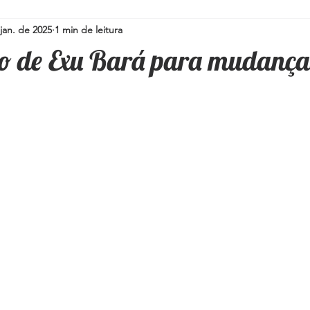
jan. de 2025
1 min de leitura
Simpatias para a família
Pedras e Cristais
Espiritualidad
o de Exu Bará para mudança
i
Umbanda
Oráculos
Ervas