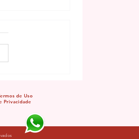
mento de Maria Padilha
abençoar os seus caminhos
Termos de Uso
e Privacidade
servados