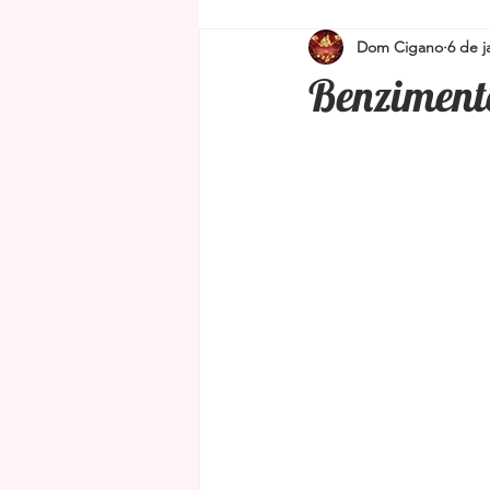
Dom Cigano
6 de j
Simpatias para proteção e limpeza
Benziment
Amuletos e Talismãs
Feng Shu