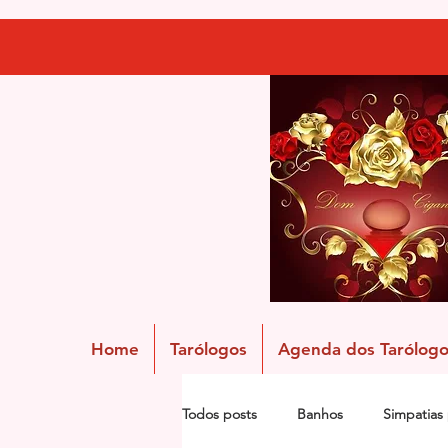
Home
Tarólogos
Agenda dos Tarólogo
Todos posts
Banhos
Simpatias