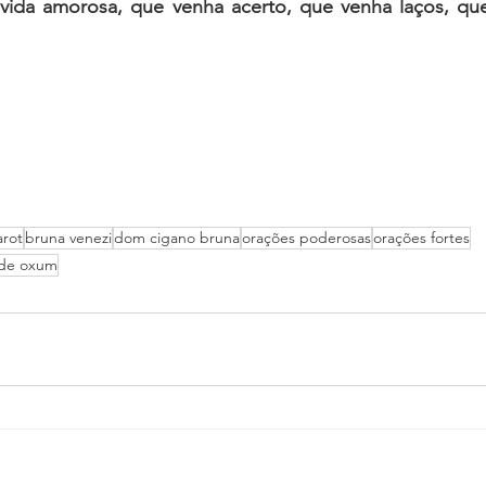
ida amorosa, que venha acerto, que venha laços, que
arot
bruna venezi
dom cigano bruna
orações poderosas
orações fortes
 de oxum