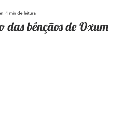
an.
1 min de leitura
Simpatias para a família
Pedras e Cristais
Espiritualidad
o das bênçãos de Oxum
i
Umbanda
Oráculos
Ervas