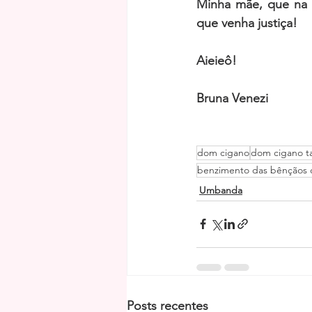
Minha mãe, que na v
que venha justiça!
Aieieô!
Bruna Venezi
dom cigano
dom cigano t
benzimento das bênçãos
Umbanda
Posts recentes