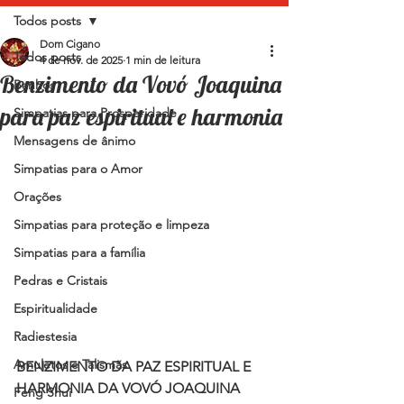
Todos posts
Dom Cigano
Todos posts
4 de nov. de 2025
1 min de leitura
Benzimento da Vovó Joaquina
Banhos
para paz espiritual e harmonia
Simpatias para Prosperidade
Mensagens de ânimo
Simpatias para o Amor
Orações
Simpatias para proteção e limpeza
Simpatias para a família
Pedras e Cristais
Espiritualidade
Radiestesia
Amuletos e Talismãs
BENZIMENTO DA PAZ ESPIRITUAL E 
HARMONIA DA VOVÓ JOAQUINA
Feng Shui