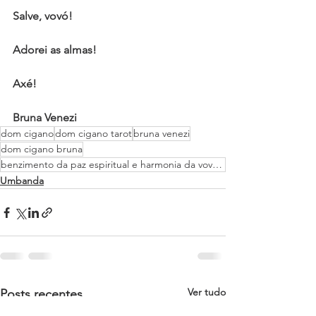
Salve, vovó!
Adorei as almas!
Axé!
Bruna Venezi
dom cigano
dom cigano tarot
bruna venezi
dom cigano bruna
benzimento da paz espiritual e harmonia da vovó joaquina
Umbanda
Ver tudo
Posts recentes