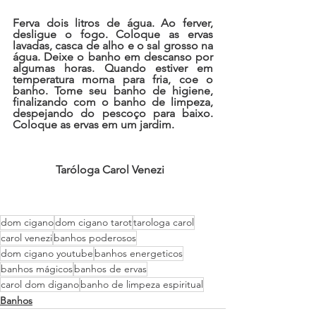
Ferva dois litros de água. Ao ferver, 
desligue o fogo. Coloque as ervas 
lavadas, casca de alho e o sal grosso na 
água. Deixe o banho em descanso por 
algumas horas. Quando estiver em 
temperatura morna para fria, coe o 
banho. Tome seu banho de higiene, 
finalizando com o banho de limpeza, 
despejando do pescoço para baixo. 
Coloque as ervas em um jardim.  
Taróloga Carol Venezi  
dom cigano
dom cigano tarot
tarologa carol
carol venezi
banhos poderosos
dom cigano youtube
banhos energeticos
banhos mágicos
banhos de ervas
carol dom digano
banho de limpeza espiritual
Banhos