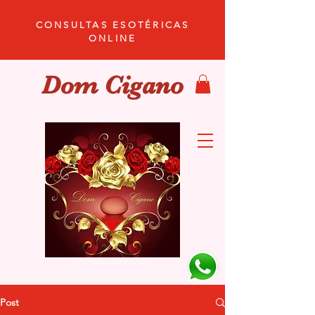
CONSULTAS ESOTÉRICAS
ONLINE
Dom Cigano
Post