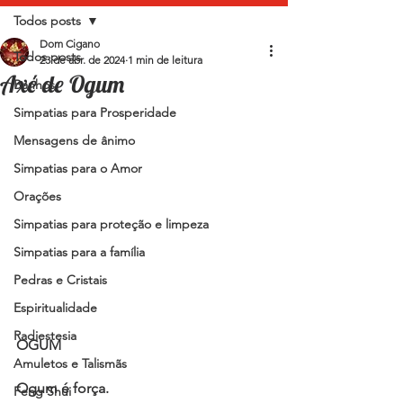
Todos posts
Dom Cigano
Todos posts
23 de abr. de 2024
1 min de leitura
Axé de Ogum
Banhos
Simpatias para Prosperidade
Mensagens de ânimo
Simpatias para o Amor
Orações
Simpatias para proteção e limpeza
Simpatias para a família
Pedras e Cristais
Espiritualidade
Radiestesia
OGUM
Amuletos e Talismãs
Ogum é força.
Feng Shui