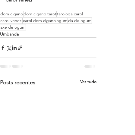
dom cigano
dom cigano tarot
tarologa carol
carol venezi
carol dom cigano
ogum
da de ogum
axe de ogum
Umbanda
Ver tudo
Posts recentes