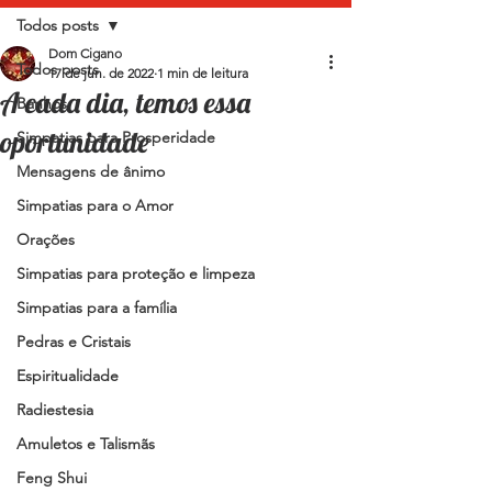
Todos posts
Dom Cigano
Todos posts
17 de jun. de 2022
1 min de leitura
A cada dia, temos essa
Banhos
oportunidade
Simpatias para Prosperidade
Mensagens de ânimo
Simpatias para o Amor
Orações
Simpatias para proteção e limpeza
Simpatias para a família
Pedras e Cristais
Espiritualidade
Radiestesia
Amuletos e Talismãs
Feng Shui