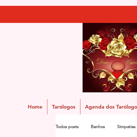
Home
Tarólogos
Agenda dos Tarólogo
Todos posts
Banhos
Simpatias