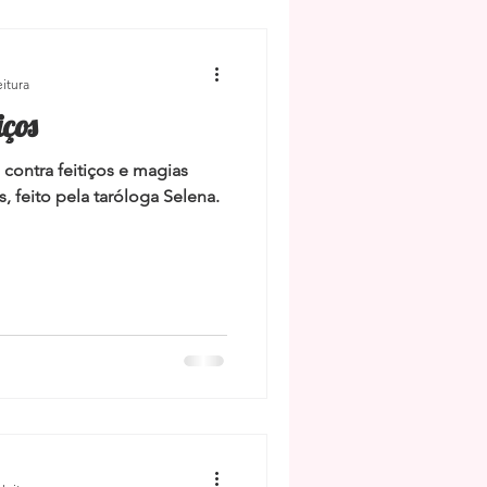
e
Radiestesia
eitura
iços
 contra feitiços e magias
s, feito pela taróloga Selena.