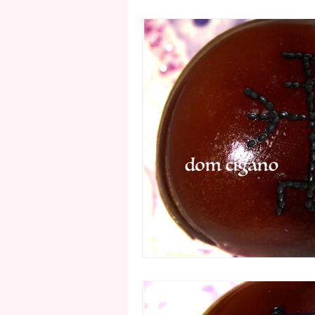
Simpatias para proteção e limpeza
Amuletos e Talismãs
Feng Shu