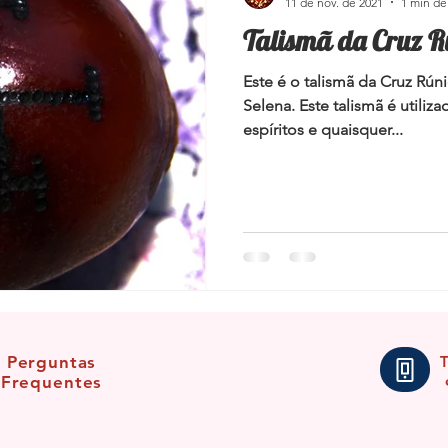
11 de nov. de 2021
1 min de 
Talismã da Cruz R
Este é o talismã da Cruz Rúni
Selena. Este talismã é utili
espíritos e quaisquer...
Perguntas
Frequentes