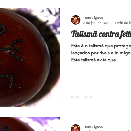
Simpatias para a família
Pedras e Cristais
Espiritualidad
Dom Cigano
6 de jan. de 2022
1 min de l
Talismã contra feit
i
Umbanda
Oráculos
Ervas
Este é o talismã que protege
lançados por rivais e inimigo
Este talismã evita que...
Dom Cigano