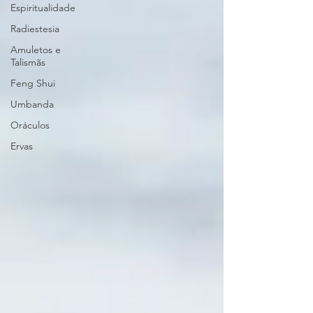
Espiritualidade
Radiestesia
Amuletos e
Talismãs
Feng Shui
Umbanda
Oráculos
Ervas