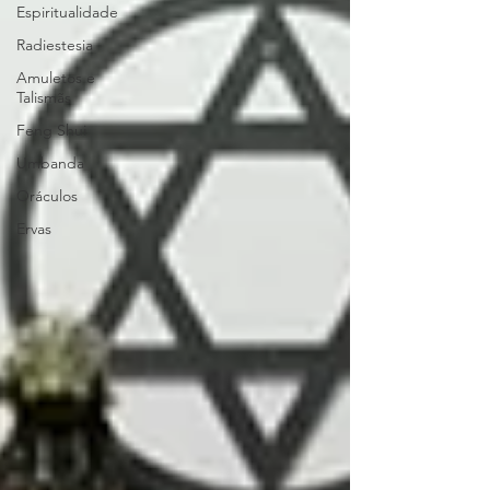
Espiritualidade
Radiestesia
Amuletos e
Talismãs
Feng Shui
Umbanda
Oráculos
Ervas