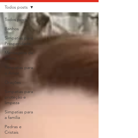
Todos posts
Todos posts
Banhos
Simpatias para
Prosperidade
Mensagens de
ânimo
Simpatias para
o Amor
Orações
Simpatias para
proteção e
limpeza
Simpatias para
a família
Pedras e
Cristais