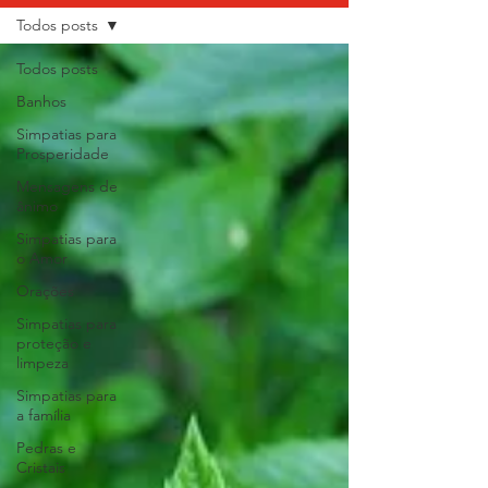
Todos posts
Todos posts
Banhos
Simpatias para
Prosperidade
Mensagens de
ânimo
Simpatias para
o Amor
Orações
Simpatias para
proteção e
limpeza
Simpatias para
a família
Pedras e
Cristais