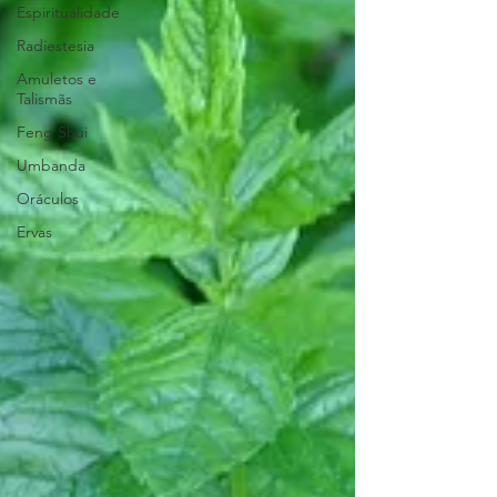
Espiritualidade
Radiestesia
Amuletos e
Talismãs
Feng Shui
Umbanda
Oráculos
Ervas